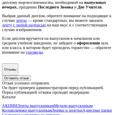
диплому
торжественности
, необходимой на
выпускных
вечерах
, празднике
Последнего Звонка
и
Дне Учителя
.
Выбрав данный диплом, обратите внимание на подходящие к
случаю
ленты
— кроме стандартных, вы можете заказать
ленту с любой надписью
на ваш вкус и с соответствующим
случаю изображением.
Если диплом вручается на выпускном в начальном или
среднем учебном заведении, не забудьте о
оформлении
зала
или класса, в котором будет проходить торжество — обратите
внимание на
гирлянды
.
Отзывы
Оставить отзыв
Отзыв успешно отправлен.
Он будет проверен администратором перед публикацией.
Перед публикацией отзывы проходят модерацию
Каталог
АКЦИИ
Ленты выпускникам
Медали выпускникам
Колокольчики выпускникам
Значки и розетки
Адресные папки
Статуэтки и грамоты на металле