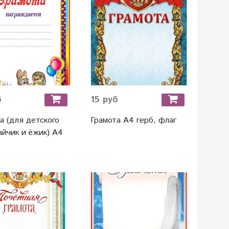
б
15 руб
а (для детского
Грамота А4 герб, флаг
айчик и ёжик) А4