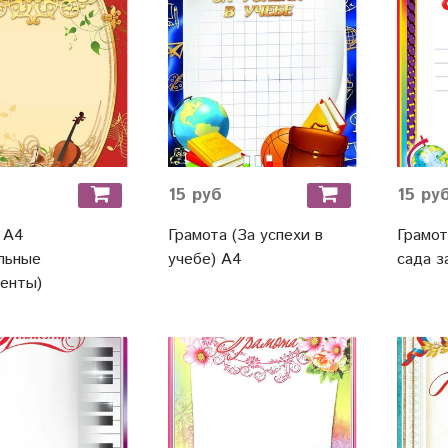
15 руб
15 ру
 А4
Грамота (За успехи в
Грамот
льные
учебе) А4
сада з
енты)