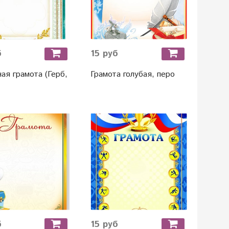
б
15 руб
ая грамота (Герб,
Грамота голубая, перо
б
15 руб