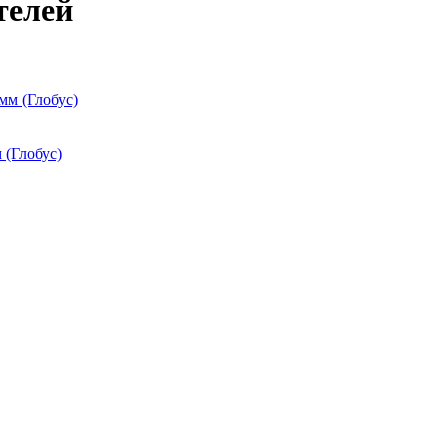
телей
(Глобус)