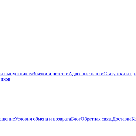
ки выпускникам
Значки и розетки
Адресные папки
Статуэтки и гр
виков
лашение
Условия обмена и возврата
Блог
Обратная связь
Доставка
К