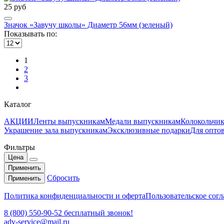
25 руб
Значок «Завучу школы» Диаметр 56мм (зеленый)
Показывать по:
1
2
3
Каталог
АКЦИИ
Ленты выпускникам
Медали выпускникам
Колокольчи
Украшение зала выпускникам
Эксклюзивные подарки
Для опто
Фильтры
Цена
Применить
Сбросить
Применить
Политика конфиденциальности и оферта
Пользовательское сог
8 (800) 550-90-52 бесплатный звонок!
adv-service@mail.ru