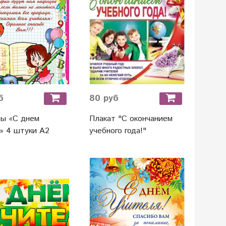
б
80 руб
ты «С днем
Плакат "С окончанием
» 4 штуки А2
учебного года!"