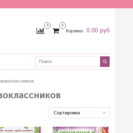
0
0
0.00 руб
Корзина:
ервоклассников
воклассников