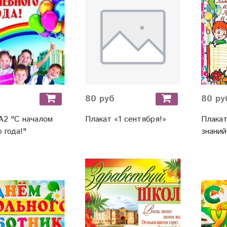
80 руб
80 ру
А2 "С началом
Плакат «1 сентября!»
Плака
 года!"
знаний