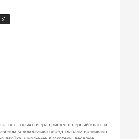
НУ
сь, вот только вчера пришел в первый класс и
звоном колокольчика перед глазами возникают
ая двойка, школьные дискотеки, веселые