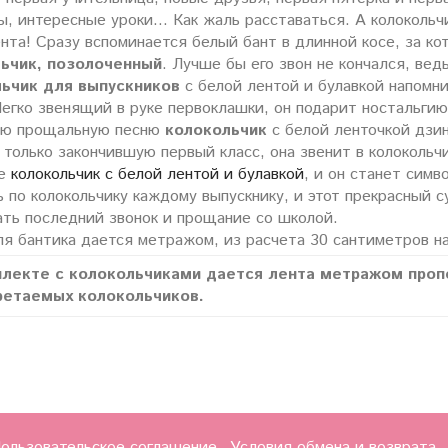
, интересные уроки… Как жаль расставаться. А колокольчик
нта! Сразу вспоминается белый бант в длинной косе, за к
ьчик, позолоченный
. Лучше бы его звон не кончался, ве
ьчик для выпускников
с белой лентой и булавкой напомни
егко звенящий в руке первоклашки, он подарит ностальгию 
ою прощальную песню
колокольчик
с белой ленточкой дзин
 только закончившую первый класс, она звенит в колокольч
те
колокольчик с белой лентой и булавкой
, и он станет сим
 по колокольчику каждому выпускнику, и этот прекрасный 
ать последний звонок и прощание со школой.
я бантика дается метражом, из расчета 30 сантиметров на
плекте с колокольчиками дается лента метражом проп
ретаемых колокольчиков.
ользовательское соглашение
Условия обмена и возврата