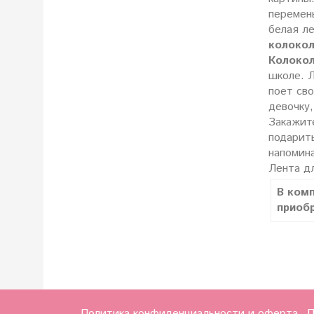
перемены
белая ле
колокол
Колокол
школе. Л
поет св
девочку,
Закажи
подарить
напомин
Лента дл
В ком
приоб
Политика конфиденциальности и оферта
П