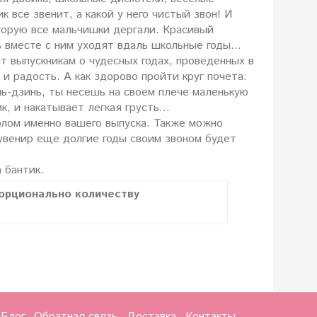
 все звенит, а какой у него чистый звон! И
оторую все мальчишки дергали. Красивый
дь вместе с ним уходят вдаль школьные годы…
т выпускникам о чудесных годах, проведенных в
и радость. А как здорово пройти круг почета:
ь-дзинь, ты несешь на своем плече маленькую
ик, и накатывает легкая грусть…
волом именно вашего выпуска. Также можно
сувенир еще долгие годы своим звоном будет
 бантик.
орционально количеству
Блог
Обратная связь
Доставка
Контакты