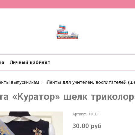
ка
Личный кабинет
енты выпускникам
Ленты для учителей, воспитателей (ше
та «Куратор» шелк триколор
Артикул:
ЛКШТ
30.00 руб