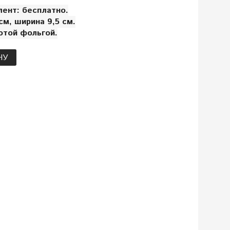
лент: бесплатно.
м, ширина 9,5 см.
отой фольгой.
НУ