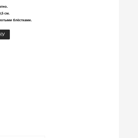
атно.
,5 см.
лотыми блёстками.
НУ