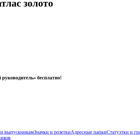
тлас золото
й руководитель» бесплатно!
ки выпускникам
Значки и розетки
Адресные папки
Статуэтки и гр
виков