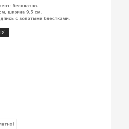
лент: бесплатно.
м, ширина 9,5 см.
дпись с золотыми блёстками.
НУ
латно!