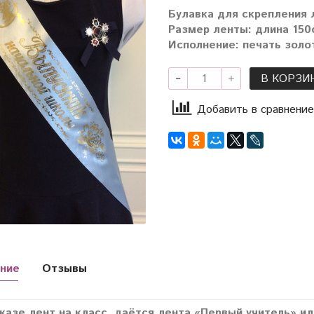
Булавка для скрепления 
Размер ленты: длина 150с
Исполнение: печать золо
В КОРЗИ
Добавить в сравнение
ние
Отзывы
казе лент на класс, даётся лента «Первый учитель» и