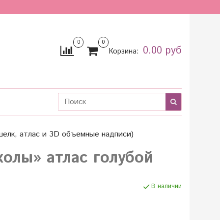
0
0
0.00 руб
Корзина:
шелк, атлас и 3D объемные надписи)
олы» атлас голубой
В наличии