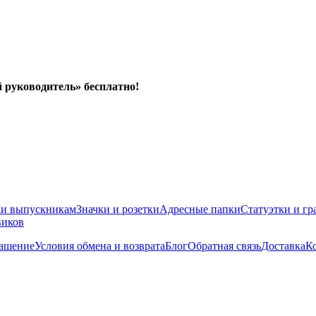
й руководитель» бесплатно!
ки выпускникам
Значки и розетки
Адресные папки
Статуэтки и гр
виков
лашение
Условия обмена и возврата
Блог
Обратная связь
Доставка
К