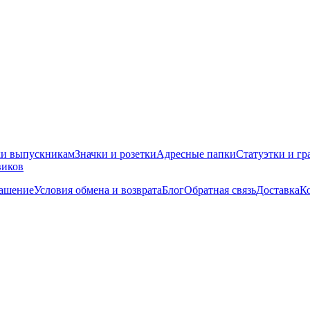
ки выпускникам
Значки и розетки
Адресные папки
Статуэтки и гр
виков
лашение
Условия обмена и возврата
Блог
Обратная связь
Доставка
К