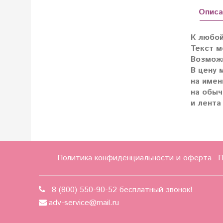
Описа
К любой
Текст м
Возможн
В цену 
на имен
на обыч
и лента
Политика конфиденциальности и оферта
П
8 (800) 550-90-52 бесплатный звонок!
adv-service@mail.ru