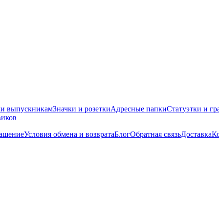
ки выпускникам
Значки и розетки
Адресные папки
Статуэтки и гр
виков
лашение
Условия обмена и возврата
Блог
Обратная связь
Доставка
К