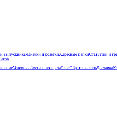
ки выпускникам
Значки и розетки
Адресные папки
Статуэтки и гр
виков
лашение
Условия обмена и возврата
Блог
Обратная связь
Доставка
К