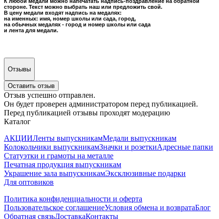
К любой медали можно напечатать надпись-поздравление на обратной
стороне. Текст можно выбрать наш или предложить свой.
В цену медали входят надпись на медалях:
на именных: имя, номер школы или сада, город,
на обычных медалях - город и номер школы или сада
и лента для медали.
Отзывы
Оставить отзыв
Отзыв успешно отправлен.
Он будет проверен администратором перед публикацией.
Перед публикацией отзывы проходят модерацию
Каталог
АКЦИИ
Ленты выпускникам
Медали выпускникам
Колокольчики выпускникам
Значки и розетки
Адресные папки
Статуэтки и грамоты на металле
Печатная продукция выпускникам
Украшение зала выпускникам
Эксклюзивные подарки
Для оптовиков
Политика конфиденциальности и оферта
Пользовательское соглашение
Условия обмена и возврата
Блог
Обратная связь
Доставка
Контакты