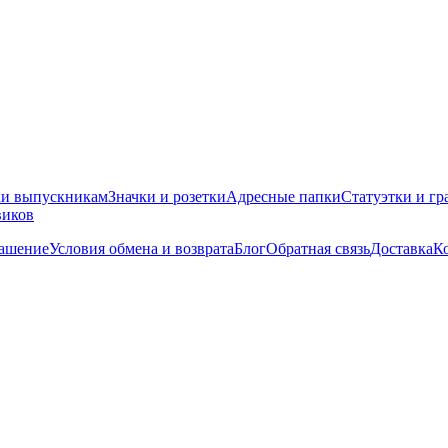
ки выпускникам
Значки и розетки
Адресные папки
Статуэтки и гр
виков
лашение
Условия обмена и возврата
Блог
Обратная связь
Доставка
К