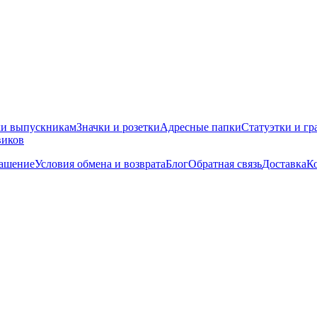
ки выпускникам
Значки и розетки
Адресные папки
Статуэтки и гр
виков
лашение
Условия обмена и возврата
Блог
Обратная связь
Доставка
К