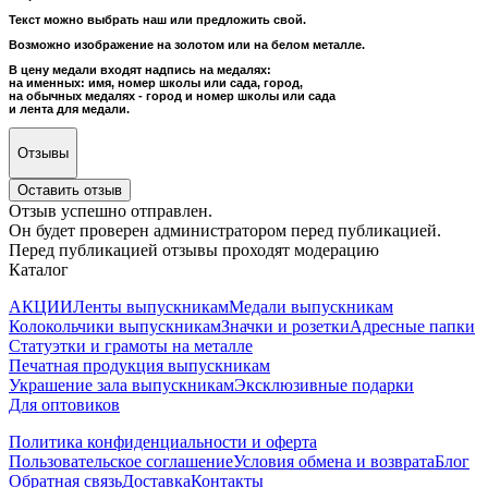
Текст можно выбрать наш или предложить свой.
Возможно изображение на золотом или на белом металле.
В цену медали входят надпись на медалях:
на именных: имя, номер школы или сада, город,
на обычных медалях - город и номер школы или сада
и лента для медали.
Отзывы
Оставить отзыв
Отзыв успешно отправлен.
Он будет проверен администратором перед публикацией.
Перед публикацией отзывы проходят модерацию
Каталог
АКЦИИ
Ленты выпускникам
Медали выпускникам
Колокольчики выпускникам
Значки и розетки
Адресные папки
Статуэтки и грамоты на металле
Печатная продукция выпускникам
Украшение зала выпускникам
Эксклюзивные подарки
Для оптовиков
Политика конфиденциальности и оферта
Пользовательское соглашение
Условия обмена и возврата
Блог
Обратная связь
Доставка
Контакты