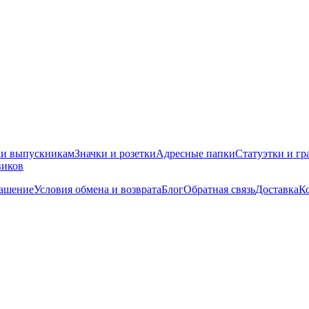
ки выпускникам
Значки и розетки
Адресные папки
Статуэтки и гр
виков
лашение
Условия обмена и возврата
Блог
Обратная связь
Доставка
К