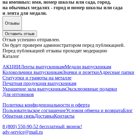
на именных: имя, номер школы или сада, город,
на обычных медалях - город и номер школы или сада
и лента для медали.
Отзывы
Оставить отзыв
Отзыв успешно отправлен.
Он будет проверен администратором перед публикацией.
Перед публикацией отзывы проходят модерацию
Каталог
АКЦИИ
Ленты выпускникам
Медали выпускникам
Колокольчики выпускникам
Значки и розетки
Адресные папки
Статуэтки и грамоты на металле
Печатная продукция выпускникам
Украшение зала выпускникам
Эксклюзивные подарки
Для оптовиков
Политика конфиденциальности и оферта
Пользовательское соглашение
Условия обмена и возврата
Блог
Обратная связь
Доставка
Контакты
8 (800) 550-90-52 бесплатный звонок!
adv-service@mail.ru