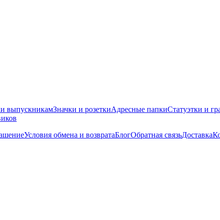
ки выпускникам
Значки и розетки
Адресные папки
Статуэтки и гр
виков
лашение
Условия обмена и возврата
Блог
Обратная связь
Доставка
К