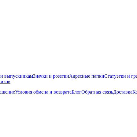
ки выпускникам
Значки и розетки
Адресные папки
Статуэтки и гр
виков
лашение
Условия обмена и возврата
Блог
Обратная связь
Доставка
К