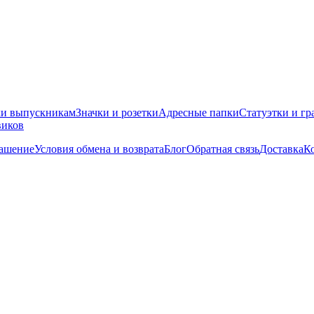
ки выпускникам
Значки и розетки
Адресные папки
Статуэтки и гр
виков
лашение
Условия обмена и возврата
Блог
Обратная связь
Доставка
К