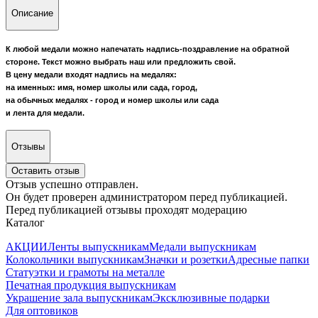
Описание
К любой медали можно напечатать надпись-поздравление на обратной
стороне. Текст можно выбрать наш или предложить свой.
В цену медали входят надпись на медалях:
на именных: имя, номер школы или сада, город,
на обычных медалях - город и номер школы или сада
и лента для медали.
Отзывы
Оставить отзыв
Отзыв успешно отправлен.
Он будет проверен администратором перед публикацией.
Перед публикацией отзывы проходят модерацию
Каталог
АКЦИИ
Ленты выпускникам
Медали выпускникам
Колокольчики выпускникам
Значки и розетки
Адресные папки
Статуэтки и грамоты на металле
Печатная продукция выпускникам
Украшение зала выпускникам
Эксклюзивные подарки
Для оптовиков