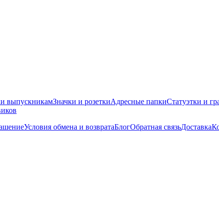
ки выпускникам
Значки и розетки
Адресные папки
Статуэтки и гр
виков
лашение
Условия обмена и возврата
Блог
Обратная связь
Доставка
К