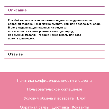
Описание
К любой медали можно напечатать надпись-поздравление на
обратной стороне. Текст можно выбрать наш или предложить свой.
В цену медали входят надпись на медалях:
на именных: имя, номер школы или сада, город,
на обычных медалях - город и номер школы или сада
и лента для медали.
Отзывы
Политика конфиденциальности и оферта
Пользовательское соглашение
Условия обмена и возврата
Блог
Обратная связь
Доставка
Контакты