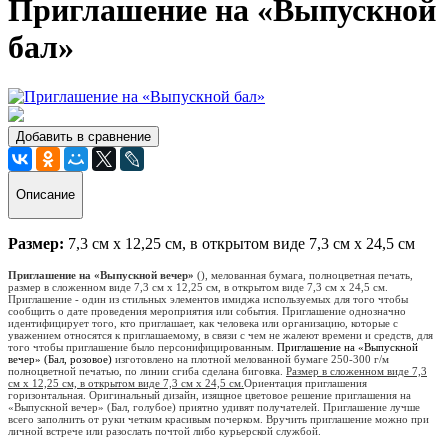
Приглашение на «Выпускной
бал»
Добавить в сравнение
Описание
Размер:
7,3 см х 12,25 см, в открытом виде 7,3 см х 24,5 см
Приглашение на «Выпускной вечер»
(), мелованная бумага, полноцветная печать,
размер в сложенном виде 7,3 см х 12,25 см, в открытом виде 7,3 см х 24,5 см.
Приглашение - один из стильных элементов имиджа используемых для того чтобы
сообщить о дате проведения мероприятия или события. Приглашение однозначно
идентифицирует того, кто приглашает, как человека или организацию, которые с
уважением относятся к приглашаемому, в связи с чем не жалеют времени и средств, для
того чтобы приглашение было персонифицированным.
Приглашение на «Вып
ускной
вечер» (Бал, розовое)
изготовлено на плотной мелованной бумаге 250-300 г/м
полноцветной печатью, по линии сгиба сделана биговка.
Размер в сложенном виде 7,3
см х 12,25 см, в открытом виде 7,3 см х 24,5 см.
Ориентация приглашения
горизонтальная. Оригинальный дизайн, изящное цветовое решение приглашения на
«Выпускной вечер» (Бал, голубое) приятно удивят получателей. Приглашение лучше
всего заполнить от руки четким красивым почерком. Вручить приглашение можно при
личной встрече или разослать почтой либо курьерской службой.