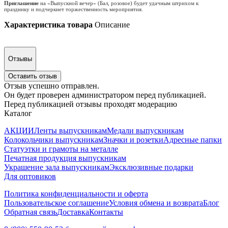
Приглашение
на «Выпускной вечер» (Бал, розовое) будет удачным штрихом к
празднику и подчеркнет торжественность мероприятия.
Характеристика товара
Описание
Отзывы
Оставить отзыв
Отзыв успешно отправлен.
Он будет проверен администратором перед публикацией.
Перед публикацией отзывы проходят модерацию
Каталог
АКЦИИ
Ленты выпускникам
Медали выпускникам
Колокольчики выпускникам
Значки и розетки
Адресные папки
Статуэтки и грамоты на металле
Печатная продукция выпускникам
Украшение зала выпускникам
Эксклюзивные подарки
Для оптовиков
Политика конфиденциальности и оферта
Пользовательское соглашение
Условия обмена и возврата
Блог
Обратная связь
Доставка
Контакты