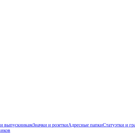
ки выпускникам
Значки и розетки
Адресные папки
Статуэтки и гр
виков