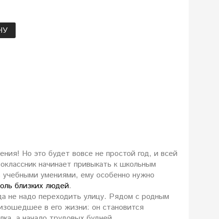
НУ
ния! Но это будет вовсе не простой год, и всей
воклассник начинает привыкать к школьным
ь учебными умениями, ему особенно нужно
роль близких людей
.
да не надо переходить улицу. Рядом с родным
оизошедшее в его жизни: он становится
лка, а начало трудовых будней.