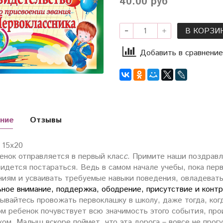
40.00 руб
В КОРЗИ
Добавить в сравнение
ние
Отзывы
15х20
енок отправляется в первый клас
с
. Примите наши поздравле
идется постараться. Ведь в самом начале учебы, пока пер
ниям и усваивать требуемые навыки поведения, овладеват
ьное внимание, поддержка, ободрение, присутствие и конт
ывайтесь провожать первоклашку в школу, даже тогда, ког
ом ребенок почувствует всю значимость этого события, пр
ом. Малыш вскоре поймет, что эта дорога – вовсе не прогу